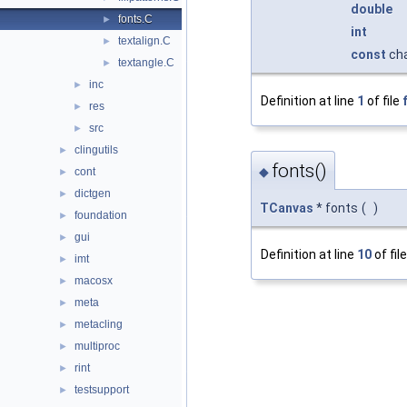
double
fonts.C
►
int
textalign.C
►
const
cha
textangle.C
►
inc
►
Definition at line
1
of file
res
►
src
►
clingutils
►
fonts()
◆
cont
►
dictgen
►
TCanvas
* fonts
(
)
foundation
►
gui
►
Definition at line
10
of fil
imt
►
macosx
►
meta
►
metacling
►
multiproc
►
rint
►
testsupport
►