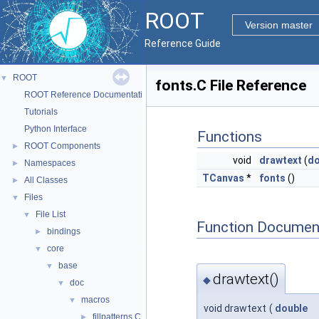
ROOT
Version master
Reference Guide
ROOT
▼
fonts.C File Reference
ROOT Reference Documentation
Tutorials
Python Interface
Functions
ROOT Components
►
void
drawtext
(
do
Namespaces
►
TCanvas
*
fonts
()
All Classes
►
Files
▼
File List
▼
Function Documen
bindings
►
core
▼
base
▼
drawtext()
◆
doc
▼
macros
▼
void drawtext
(
double
fillpatterns.C
►