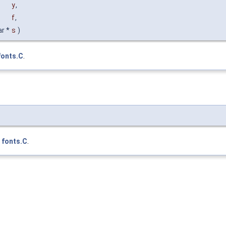
y
,
f
,
r *
s
)
fonts.C
.
e
fonts.C
.