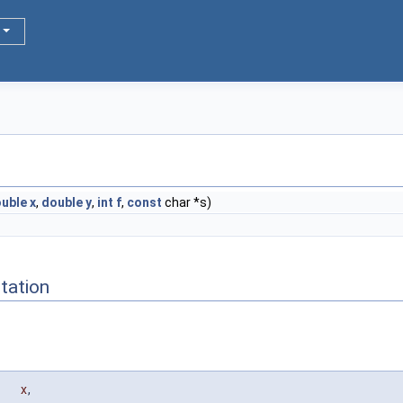
uble
x
,
double
y
,
int
f
,
const
char *s)
tation
x
,