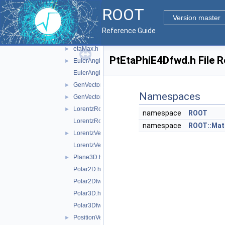
DisplacementVector2Dfwd.h
ROOT
DisplacementVector3D.h
►
Version master
DisplacementVector3Dfwd.h
Reference Guide
eta.h
►
etaMax.h
►
PtEtaPhiE4Dfwd.h File 
EulerAngles.h
►
EulerAnglesfwd.h
GenVector_exception.h
►
Namespaces
GenVectorIO.h
►
LorentzRotation.h
►
namespace
ROOT
LorentzRotationfwd.h
namespace
ROOT::Mat
LorentzVector.h
►
LorentzVectorfwd.h
Plane3D.h
►
Polar2D.h
Polar2Dfwd.h
Polar3D.h
Polar3Dfwd.h
PositionVector2D.h
►