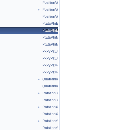
PositionVector2Dfwd.h
PositionVector3D.h
►
PositionVector3Dfwd.h
PtEtaPhiE4D.h
PtEtaPhiE4Dfwd.h
PtEtaPhiM4D.h
PtEtaPhiM4Dfwd.h
PxPyPzE4D.h
PxPyPzE4Dfwd.h
PxPyPzM4D.h
PxPyPzM4Dfwd.h
Quaternion.h
►
Quaternionfwd.h
Rotation3D.h
►
Rotation3Dfwd.h
RotationX.h
►
RotationXfwd.h
RotationY.h
►
RotationYfwd.h