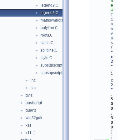
n
e
legend2.C
►
w
legend3.C
►
T
C
mathsymbols.C
►
a
polyline.C
►
n
v
roots.C
►
a
s
slash.C
►
(
splitline.C
►
"
c
style.C
►
2
subsupscript.C
►
"
,
subsupscript2.C
►
"
c
inc
►
2
src
►
"
,
gviz
►
5
postscript
►
0
0
quartz
►
,
3
win32gdk
►
0
x11
►
0
)
x11ttf
►
;