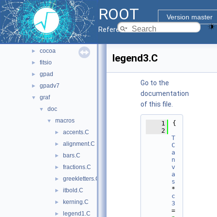
documentation
►
ROOT
geom
►
Version master
graf2d
▼
Reference Guide
asimage
►
cocoa
►
legend3.C
fitsio
►
gpad
►
Go to the
gpadv7
►
documentation
graf
▼
of this file.
doc
▼
macros
▼
    1
{
    2
accents.C
►
T
alignment.C
►
C
a
bars.C
►
n
v
fractions.C
►
a
greekletters.C
►
s
*
itbold.C
►
c
kerning.C
►
3
= 
legend1.C
►