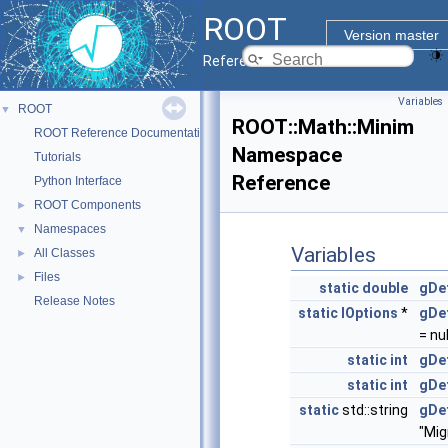
ROOT
Version master
Reference Guide
Variables
ROOT
▼
ROOT::Math::Minim
ROOT Reference Documentation
Namespace
Tutorials
Reference
Python Interface
ROOT Components
►
Namespaces
▼
Variables
All Classes
►
Files
►
static
double
gDe
Release Notes
static
IOptions
*
gDe
= nul
static
int
gDe
static
int
gDe
static
std::string
gDe
"Mig