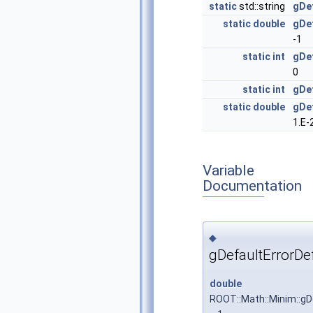
static
std::string
gDe
static
double
gDef
-1
static
int
gDef
0
static
int
gDe
static
double
gDe
1.E-
Variable
Documentation
◆
gDefaultErrorDe
double
ROOT::Math::Minim::gD