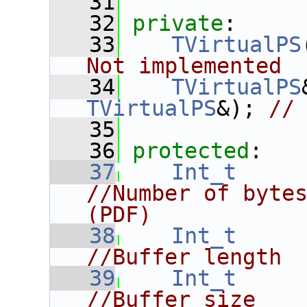
   31
   32
private
:
   33
TVirtualPS
Not implemented
   34
TVirtualPS
TVirtualPS
&); 
//
   35
   36
protected
:
   37
Int_t
//Number of bytes
(PDF)
   38
Int_t
//Buffer length
   39
Int_t
//Buffer size