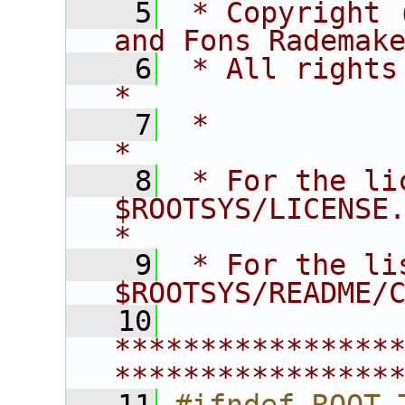
    5
 * Copyright 
and Fons Rademak
    6
 * All rights reserved.                   
*
    7
 *                                                                       
*
    8
 * For the li
$ROOTSYS/LICENSE.                        
*
    9
 * For the li
$ROOTSYS/README/
   10
****************
****************