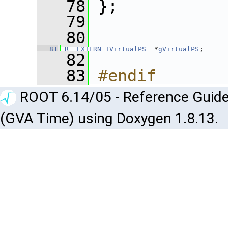
   78
 };
   79
   80
   81
R__EXTERN
TVirtualPS
  *
gVirtualPS
;
   82
   83
#endif
ROOT 6.14/05 - Reference Guide
(GVA Time) using Doxygen 1.8.13.