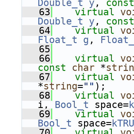
Double_t
y
, 
cons
   63
virtual
vo
Double_t
y
, 
cons
   64
virtual
vo
Float_t
g
, 
Float
   65
   66
virtual
vo
const
char
 *
stri
   67
virtual
vo
*
string
=
""
);
   68
virtual
vo
i, 
Bool_t
 space=
   69
virtual
vo
Bool_t
 space=
kTR
   70
virtual
vo