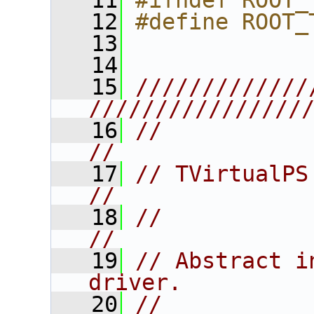
   11
#ifndef ROOT_
   12
#define ROOT_
   13
   14
   15
/////////////
////////////////
   16
//                                                                      
//
   17
// TVirtualPS                                                           
//
   18
//                                                                      
//
   19
// Abstract i
driver.         
   20
//                                                                      