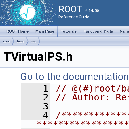
ROOT
6.14/05
Reference Guide
ROOT Home
Main Page
Tutorials
Functional Parts
Name
core
base
inc
TVirtualPS.h
Go to the documentation o
    1
// @(#)root/b
    2
// Author: Re
    3
    4
/************
****************