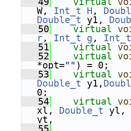
   49
virtual
vo
W, 
Int_t
H
, 
Doub
Double_t
 y1, 
Dou
   50
virtual
vo
r
, 
Int_t
g
, 
Int_
   51
virtual
vo
   52
virtual
vo
*opt=
""
) = 0;
   53
virtual
vo
Double_t
 y1,
Doub
0;
   54
virtual
vo
xl, 
Double_t
 yl,
yt,
   55