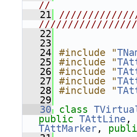
//
   21
/////////////
////////////////
   22
   23
   24
#include "
TNa
   25
#include "
TAt
   26
#include "
TAt
   27
#include "
TAt
   28
#include "
TAt
   29
   30
class 
TVirtua
public
TAttLine
,
TAttMarker
, 
publ