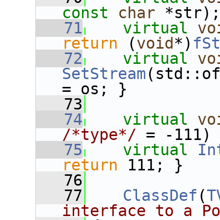
const
char
 *str)
   71
virtual
vo
return
 (
void
*)
fS
   72
virtual
vo
SetStream
(std::of
= os; }
   73
   74
virtual
vo
/*type*/
 = -111)
   75
virtual
In
return
 111; }
   76
   77
ClassDef
(
T
interface to a P