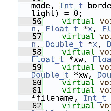
mode, 
Int_t
 bord
light) = 0;
   56
virtual
vo
n
, 
Float_t
 *
x
, 
F
   57
virtual
vo
n
, 
Double_t
 *
x
, 
   58
virtual
vo
Float_t
 *xw, 
Flo
   59
virtual
vo
Double_t
 *xw, 
Do
   60
virtual
vo
   61
virtual
vo
*filename, 
Int_t
   62
virtual
vo