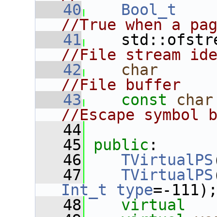
   40
Bool_t
//True when a pa
   41
    std::ofstr
//File stream id
   42
char
      
//File buffer
   43
const
char
//Escape symbol 
   44
   45
public
:
   46
TVirtualPS
   47
TVirtualPS
Int_t
type
=-111)
   48
virtual