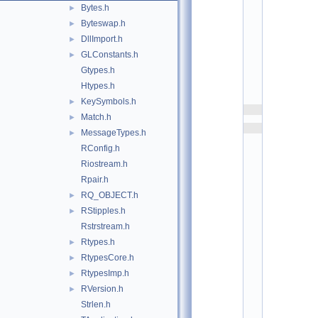
Bytes.h
b
►
a
Byteswap.h
►
s
e
DllImport.h
►
:
$
GLConstants.h
►
I
Gtypes.h
d
$ 
Htypes.h
*
/
KeySymbols.h
►
    2
Match.h
►
    3
MessageTypes.h
►
/
*
RConfig.h
*
Riostream.h
*
*
Rpair.h
*
*
RQ_OBJECT.h
►
*
RStipples.h
*
►
*
Rstrstream.h
*
*
Rtypes.h
►
*
*
RtypesCore.h
►
*
RtypesImp.h
►
*
*
RVersion.h
►
*
*
Strlen.h
*