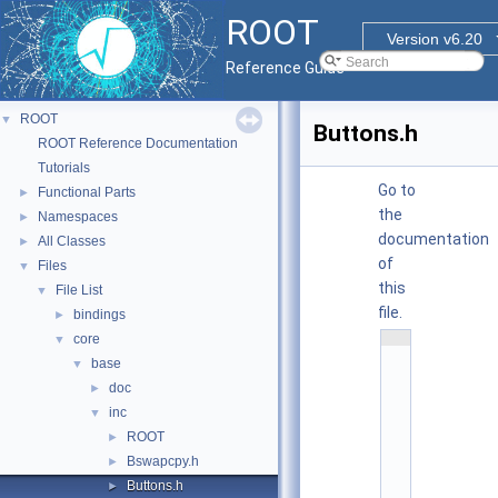
ROOT
Version v6.20
Reference Guide
ROOT
▼
Buttons.h
ROOT Reference Documentation
Tutorials
Go to
Functional Parts
►
the
Namespaces
►
documentation
All Classes
►
of
Files
▼
this
File List
▼
file.
bindings
►
    1
core
▼
/
base
▼
* 
@
doc
►
(
#
inc
▼
)
ROOT
►
r
o
Bswapcpy.h
►
o
t
Buttons.h
►
/