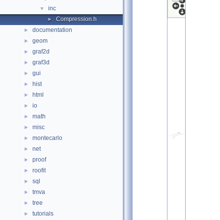
inc
▼
Compression.h
►
documentation
►
geom
►
graf2d
►
graf3d
►
gui
►
hist
►
html
►
io
►
math
►
misc
►
montecarlo
►
net
►
proof
►
roofit
►
sql
►
tmva
►
tree
►
tutorials
►