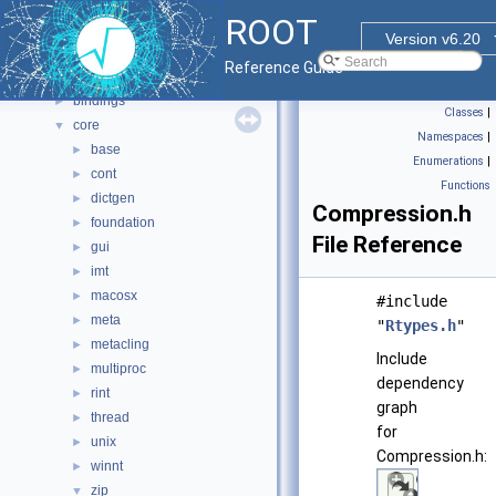
Namespaces
►
ROOT
All Classes
►
Version v6.20
Files
▼
Reference Guide
File List
▼
bindings
►
Classes
|
core
▼
Namespaces
|
base
►
Enumerations
|
cont
►
Functions
dictgen
►
Compression.h
foundation
►
File Reference
gui
►
imt
►
macosx
►
#include
meta
►
"
Rtypes.h
"
metacling
►
Include
multiproc
►
dependency
rint
►
graph
thread
►
for
unix
►
Compression.h:
winnt
►
zip
▼