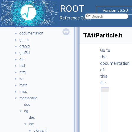
All Classes
►
ROOT
Files
▼
Version v6.20
File List
▼
Reference Guide
bindings
►
core
►
documentation
►
TAttParticle.h
geom
►
graf2d
►
Go to
graf3d
►
the
gui
►
documentation
hist
►
of
html
►
this
io
►
file.
math
►
    1
misc
►
/
/ 
montecarlo
▼
@
doc
(
#
eg
▼
)
r
doc
o
o
inc
▼
t
cfortran.h
►
/