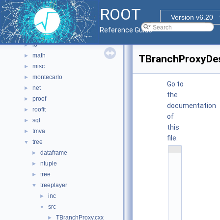
graf3d
►
ROOT
gui
►
Version v6.20
hist
►
Reference Guide
html
►
io
►
math
►
TBranchProxyDes
misc
►
montecarlo
►
Go to
net
►
the
proof
►
documentation
roofit
►
of
sql
►
this
tmva
►
file.
tree
▼
    1
dataframe
►
/
/ 
ntuple
►
@
tree
(
►
#
treeplayer
▼
)
r
inc
►
o
o
src
▼
t
TBranchProxy.cxx
►
/