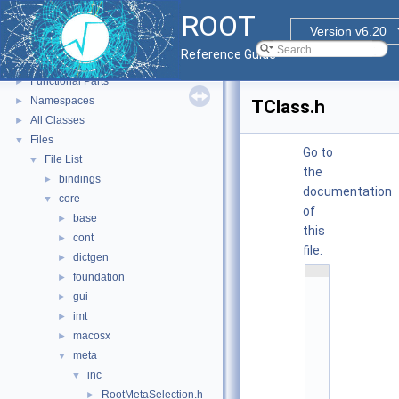
ROOT
ROOT
▼
Version v6.20
ROOT Reference Documentation
Reference Guide
Tutorials
Functional Parts
►
Namespaces
►
TClass.h
All Classes
►
Files
▼
Go to
File List
▼
the
bindings
►
documentation
core
▼
of
base
►
this
cont
►
file.
dictgen
►
    1
foundation
►
/
/ 
gui
►
@
imt
(
►
#
macosx
►
)
r
meta
▼
o
o
inc
▼
t
RootMetaSelection.h
►
/