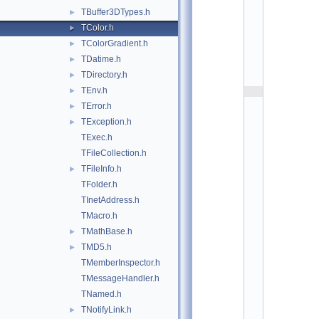
b
TBuffer3DTypes.h
►
a
s
TColor.h
►
e
TColorGradient.h
►
:
$
TDatime.h
►
I
d
TDirectory.h
►
$
TEnv.h
►
    2
/
TError.h
►
/ 
A
TException.h
►
u
TExec.h
t
h
TFileCollection.h
o
r
TFileInfo.h
►
: 
R
TFolder.h
e
TInetAddress.h
n
e 
TMacro.h
B
r
TMathBase.h
►
u
TMD5.h
►
n   
1
TMemberInspector.h
2
/
TMessageHandler.h
1
TNamed.h
2
/
TNotifyLink.h
►
9