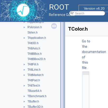
RStipples.h
►
ROOT
Rstrstream.h
Version v6.20
Rtypes.h
►
Reference Guide
RtypesCore.h
►
RtypesImp.h
►
RVersion.h
►
TColor.h
Strlen.h
TApplication.h
►
Go to
TAtt3D.h
the
TAttAxis.h
documentation
TAttBBox.h
of
TAttBBox2D.h
this
TAttFill.h
►
file.
TAttLine.h
►
    1
TAttMarker.h
►
/
/ 
TAttPad.h
@
TAttText.h
(
►
#
TBase64.h
)
r
TBenchmark.h
►
o
o
TBuffer.h
►
t
TBuffer3D.h
►
/