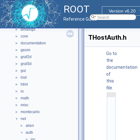
Namespaces
►
ROOT
All Classes
►
Version v6.20
Files
▼
Reference Guide
File List
▼
bindings
►
THostAuth.h
core
►
documentation
►
geom
►
Go to
graf2d
►
the
graf3d
►
documentation
gui
►
of
hist
►
this
html
►
file.
io
►
    1
math
►
/
/ 
misc
►
@
(
montecarlo
►
#
net
▼
)
r
alien
►
o
o
auth
▼
t
inc
/
▼