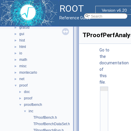
core
►
ROOT
documentation
►
Version v6.20
geom
►
Reference Guide
graf2d
►
graf3d
►
TProofPerfAnaly
gui
►
hist
►
html
►
Go to
io
►
the
math
►
documentation
misc
►
of
montecarlo
►
this
net
►
file.
proof
▼
    1
doc
►
/
/ 
proof
►
@
(
proofbench
▼
#
inc
▼
)
r
TProofBench.h
o
o
TProofBenchDataSet.h
t
TProofBenchRun.h
/