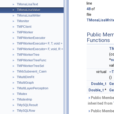
line
TMonaLisaText
►
48
of
TMonaLisaValue
►
file
TMonaLisaWriter
►
TMonaLisaWrite
TMonitor
►
TMPClient
►
TMPWorker
►
Public Mem
TMPWorkerExecutor
►
Functions
TMPWorkerExecutor< F, T, void >
►
TM
TMPWorkerExecutor< F, void, R >
►
(c
TMPWorkerTree
►
*
n
TMPWorkerTreeFunc
►
va
TMPWorkerTreeSel
►
TMrbSubevent_Caen
virtual
~T
►
TMultiDimFit
()
►
TMultiGraph
►
Double_t
Ge
TMultiLayerPerceptron
►
Double_t
*
Ge
TMutex
►
Public Membe
TMutexImp
►
inherited from
TMySQLResult
►
TMySQLRow
Public Membe
►