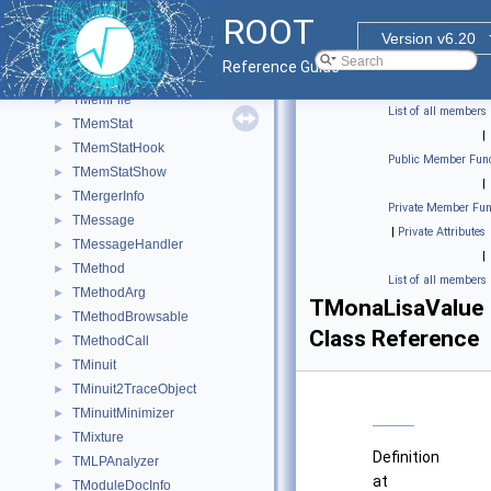
TMD5
►
ROOT
TMehrotraSolver
►
Version v6.20
TMemberInspector
►
Reference Guide
TMemberStreamer
►
TMemFile
►
List of all members
TMemStat
►
|
TMemStatHook
►
Public Member Func
TMemStatShow
►
|
TMergerInfo
►
Private Member Fun
TMessage
►
|
Private Attributes
TMessageHandler
►
|
TMethod
►
List of all members
TMethodArg
►
TMonaLisaValue
TMethodBrowsable
►
Class Reference
TMethodCall
►
TMinuit
►
TMinuit2TraceObject
►
TMinuitMinimizer
►
TMixture
►
Definition
TMLPAnalyzer
►
at
TModuleDocInfo
►