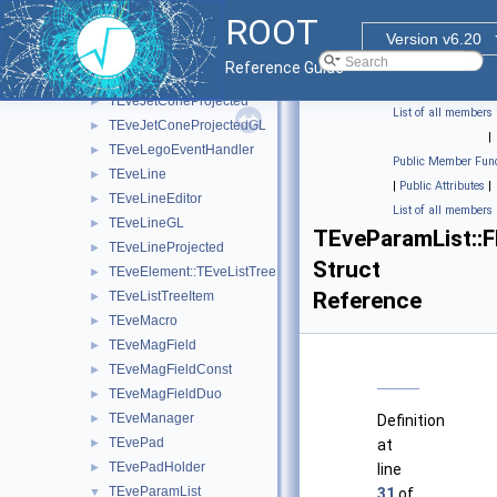
TEveGValuatorBase
►
ROOT
TEveJetCone
►
Version v6.20
TEveJetConeEditor
►
Reference Guide
TEveJetConeGL
►
TEveJetConeProjected
►
List of all members
TEveJetConeProjectedGL
►
|
TEveLegoEventHandler
►
Public Member Func
TEveLine
►
|
Public Attributes
|
TEveLineEditor
►
List of all members
TEveLineGL
►
TEveParamList::F
TEveLineProjected
►
Struct
TEveElement::TEveListTreeInfo
►
Reference
TEveListTreeItem
►
TEveMacro
►
TEveMagField
►
TEveMagFieldConst
►
TEveMagFieldDuo
►
TEveManager
►
Definition
TEvePad
►
at
TEvePadHolder
►
line
TEveParamList
▼
31
of