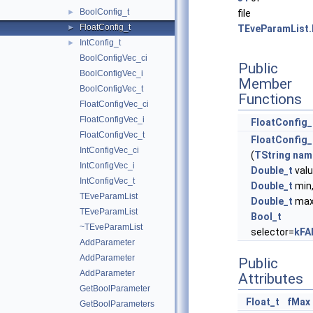
BoolConfig_t
►
file
FloatConfig_t
►
TEveParamList.
IntConfig_t
►
BoolConfigVec_ci
Public
BoolConfigVec_i
Member
BoolConfigVec_t
Functions
FloatConfigVec_ci
FloatConfigVec_i
FloatConfig_
FloatConfigVec_t
FloatConfig_
IntConfigVec_ci
(
TString
nam
IntConfigVec_i
Double_t
valu
IntConfigVec_t
Double_t
min
TEveParamList
Double_t
max
TEveParamList
Bool_t
~TEveParamList
selector=
kFA
AddParameter
AddParameter
Public
AddParameter
Attributes
GetBoolParameter
Float_t
fMax
GetBoolParameters