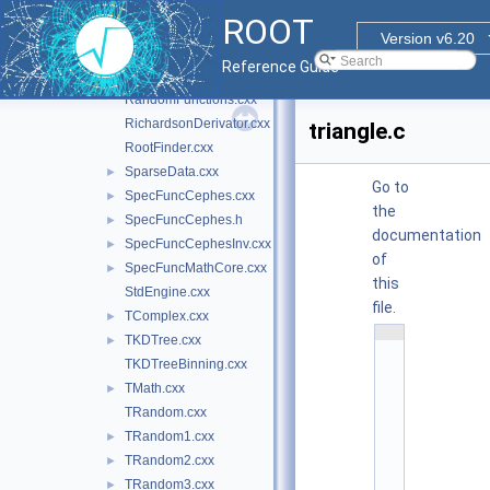
ParameterSettings.cxx
ROOT
PdfFuncMathCore.cxx
►
Version v6.20
ProbFuncMathCore.cxx
►
Reference Guide
QuantFuncMathCore.cxx
►
RandomFunctions.cxx
RichardsonDerivator.cxx
triangle.c
RootFinder.cxx
SparseData.cxx
►
Go to
SpecFuncCephes.cxx
►
the
SpecFuncCephes.h
►
documentation
SpecFuncCephesInv.cxx
►
of
SpecFuncMathCore.cxx
►
this
StdEngine.cxx
file.
TComplex.cxx
►
    1
TKDTree.cxx
►
/
*
TKDTreeBinning.cxx
*
TMath.cxx
*
►
*
TRandom.cxx
*
*
TRandom1.cxx
►
*
*
TRandom2.cxx
►
*
TRandom3.cxx
►
*