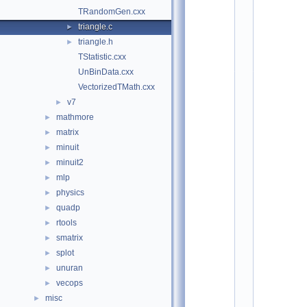
*
TRandomGen.cxx
*
*
triangle.c
►
*
triangle.h
►
*
*
TStatistic.cxx
*
*
UnBinData.cxx
*
VectorizedTMath.cxx
*
*
v7
►
*
*
mathmore
►
*
matrix
*
►
*
minuit
►
*
*
minuit2
►
*
*
mlp
►
*
physics
►
*
*
quadp
►
*
*
rtools
►
*
smatrix
►
*
*
splot
►
*
*
unuran
►
*
vecops
►
*
*
misc
►
*