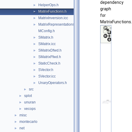
dependency
HelperOps.h
►
graph
MatrixFunctions.h
►
for
MatrixInversion.icc
►
MatrixFunctions.
MatrixRepresentationsStatic.h
►
MConfig.h
SMatrix.h
►
SMatrix.icc
►
SMatrixDfwd.h
►
SMatrixFfwd.h
►
StaticCheck.h
►
SVector.h
►
SVector.icc
►
UnaryOperators.h
►
src
►
splot
►
unuran
►
vecops
►
misc
►
montecarlo
►
net
►