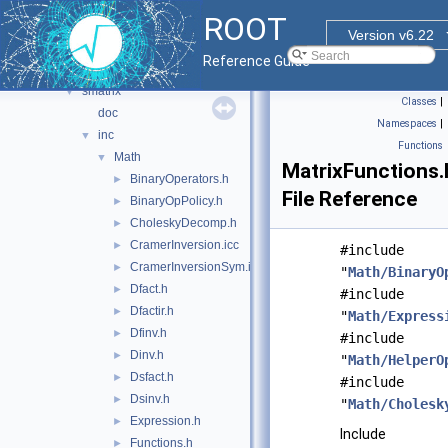
mlp
►
ROOT
physics
►
Version v6.22
quadp
►
Reference Guide
rtools
►
smatrix
▼
Classes
|
doc
Namespaces
|
inc
▼
Functions
Math
▼
MatrixFunctions.
BinaryOperators.h
►
File Reference
BinaryOpPolicy.h
►
CholeskyDecomp.h
►
CramerInversion.icc
►
#include
CramerInversionSym.icc
►
"
Math/BinaryO
Dfact.h
►
#include
Dfactir.h
►
"
Math/Express
Dfinv.h
►
#include
Dinv.h
►
"
Math/HelperO
Dsfact.h
►
#include
Dsinv.h
►
"
Math/Cholesk
Expression.h
►
Include
Functions.h
►