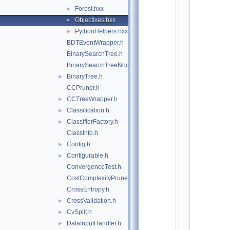
*
Forest.hxx
►
*
*
Objectives.hxx
►
*
PythonHelpers.hxx
►
*
*
BDTEventWrapper.h
*
*
BinarySearchTree.h
*
BinarySearchTreeNode.h
*
*
BinaryTree.h
►
*
*
CCPruner.h
*
CCTreeWrapper.h
*
►
*
Classification.h
►
*
*
ClassifierFactory.h
►
*
*
ClassInfo.h
*
Config.h
►
*
*
Configurable.h
►
*
*
ConvergenceTest.h
*
CostComplexityPruneTool.h
*
*
CrossEntropy.h
*
*
CrossValidation.h
►
*
CvSplit.h
►
*
*
DataInputHandler.h
►
*