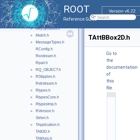
DllImport.h
►
ROOT
GLConstants.h
►
Version v6.22
Gtypes.h
Reference Guide
Htypes.h
KeySymbols.h
►
Match.h
►
TAttBBox2D.h
MessageTypes.h
►
RConfig.h
Go to
Riostream.h
the
Rpair.h
documentation
RQ_OBJECT.h
►
of
RStipples.h
►
this
Rstrstream.h
file.
Rtypes.h
►
    1
RtypesCore.h
►
/
/ 
RtypesImp.h
►
@
RVersion.h
(
►
#
Strlen.h
)
r
TApplication.h
►
o
o
TAtt3D.h
t
TAttAxis.h
/