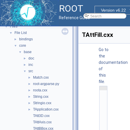
Tutorials
ROOT
Functional Parts
►
Version v6.22
Namespaces
►
Reference Guide
All Classes
►
Files
▼
File List
▼
TAttFill.cxx
bindings
►
core
▼
Go to
base
▼
the
doc
►
documentation
inc
►
of
src
▼
this
Match.cxx
►
file.
root-argparse.py
►
    1
roota.cxx
►
/
/ 
String.cxx
►
@
Stringio.cxx
(
►
#
TApplication.cxx
►
)
r
TAtt3D.cxx
o
o
TAttAxis.cxx
t
TAttBBox.cxx
/