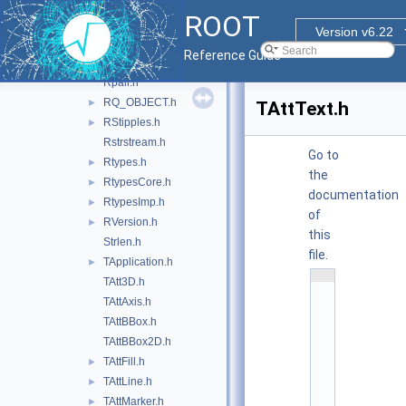
Match.h
►
ROOT
MessageTypes.h
►
Version v6.22
RConfig.h
Reference Guide
Riostream.h
Rpair.h
RQ_OBJECT.h
►
TAttText.h
RStipples.h
►
Rstrstream.h
Go to
Rtypes.h
►
the
RtypesCore.h
►
documentation
RtypesImp.h
►
of
RVersion.h
►
this
Strlen.h
file.
TApplication.h
►
    1
TAtt3D.h
/
/ 
TAttAxis.h
@
TAttBBox.h
(
#
TAttBBox2D.h
)
r
TAttFill.h
►
o
o
TAttLine.h
►
t
TAttMarker.h
►
/