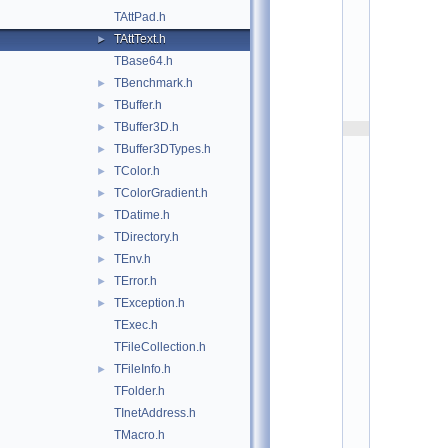
b
TAttPad.h
a
s
TAttText.h
►
e
TBase64.h
:
$
TBenchmark.h
►
I
d
TBuffer.h
►
$
TBuffer3D.h
►
    2
/
TBuffer3DTypes.h
►
/ 
A
TColor.h
►
u
TColorGradient.h
t
►
h
TDatime.h
►
o
r
TDirectory.h
►
: 
R
TEnv.h
►
e
TError.h
►
n
e 
TException.h
►
B
r
TExec.h
u
TFileCollection.h
n   
1
TFileInfo.h
►
2
/
TFolder.h
1
TInetAddress.h
2
/
TMacro.h
9