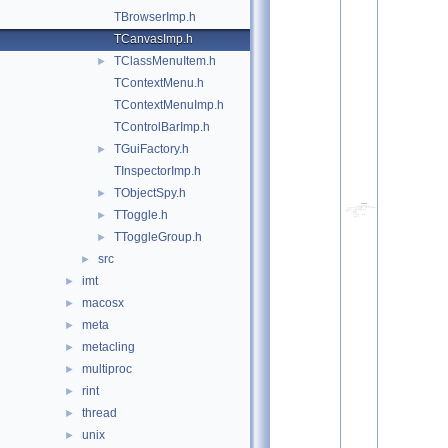
TBrowserImp.h
TCanvasImp.h
TClassMenuItem.h
►
TContextMenu.h
TContextMenuImp.h
TControlBarImp.h
TGuiFactory.h
►
TInspectorImp.h
TObjectSpy.h
►
TToggle.h
►
TToggleGroup.h
►
src
►
imt
►
macosx
►
meta
►
metacling
►
multiproc
►
rint
►
thread
►
unix
►