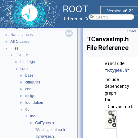
ROOT
ROOT
▼
Version v6.22
ROOT Reference Documentation
Reference Guide
Tutorials
Functional Parts
►
Classes
Namespaces
►
TCanvasImp.h
All Classes
►
File Reference
Files
▼
File List
▼
bindings
►
#include
core
▼
"
Rtypes.h
"
base
►
Include
clingutils
►
dependency
cont
►
graph
dictgen
►
for
foundation
►
TCanvasImp.h:
gui
▼
inc
▼
GuiTypes.h
►
TApplicationImp.h
TBrowser.h