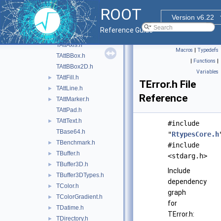
RVersion.h
►
ROOT
Strlen.h
Version v6.22
TApplication.h
►
Reference Guide
TAtt3D.h
TAttAxis.h
Macros
|
Typedefs
TAttBBox.h
|
Functions
|
TAttBBox2D.h
Variables
TAttFill.h
►
TError.h File
TAttLine.h
►
Reference
TAttMarker.h
►
TAttPad.h
TAttText.h
►
#include
TBase64.h
"
RtypesCore.h
TBenchmark.h
►
#include
TBuffer.h
►
<stdarg.h>
TBuffer3D.h
►
Include
TBuffer3DTypes.h
►
dependency
TColor.h
►
graph
TColorGradient.h
►
for
TDatime.h
►
TError.h:
TDirectory.h
►