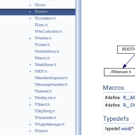
TEnv.h
►
TError.h
►
TException.h
►
TExec.h
TFileCollection.h
TFileInfo.h
►
TFolder.h
TInetAddress.h
TMacro.h
TMathBase.h
►
TMD5.h
►
TMemberInspector.h
TMessageHandler.h
Macros
TNamed.h
#define
R__A
TNotifyLink.h
►
TObject.h
►
#define
R__C
TObjString.h
Typedefs
TParameter.h
TPluginManager.h
►
typedef
void
(*
TPoint.h
►