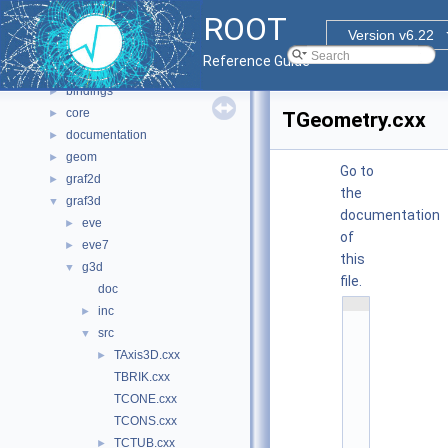
Namespaces
►
ROOT
All Classes
►
Version v6.22
Files
▼
Reference Guide
File List
▼
bindings
►
core
►
TGeometry.cxx
documentation
►
geom
►
Go to
graf2d
►
the
graf3d
▼
documentation
eve
►
of
eve7
►
this
g3d
▼
file.
doc
    1
inc
►
/
/ 
src
▼
@
TAxis3D.cxx
(
►
#
TBRIK.cxx
)
r
TCONE.cxx
o
o
TCONS.cxx
t
TCTUB.cxx
►
/