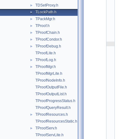
p
TDSetProxy.h
►
r
o
TLockPath.h
►
o
TPackMgr.h
►
f
:
TProof.h
►
$
I
TProofChain.h
►
d
TProofCondor.h
►
$
    2
TProofDebug.h
►
/
/ 
TProofLite.h
A
TProofLog.h
u
►
t
TProofMgr.h
►
h
o
TProofMgrLite.h
r
: 
TProofNodeInfo.h
G
TProofOutputFile.h
. 
G
TProofOutputList.h
a
n
TProofProgressStatus.h
i
TProofQueryResult.h
s
, 
TProofResources.h
►
O
c
TProofResourcesStatic.h
t 
TProofServ.h
►
2
0
TProofServLite.h
1