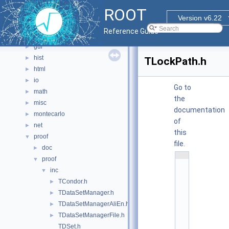
documentation
►
ROOT
geom
►
Version v6.22
graf2d
►
Reference Guide
graf3d
►
gui
►
hist
►
TLockPath.h
html
►
io
►
Go to
math
►
the
misc
►
documentation
montecarlo
►
of
net
►
this
proof
▼
file.
doc
►
    1
proof
▼
/
/ 
inc
▼
@
TCondor.h
(
►
#
TDataSetManager.h
►
)
r
TDataSetManagerAliEn.h
►
o
o
TDataSetManagerFile.h
►
t
TDSet.h
/