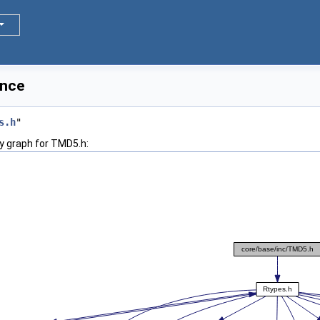
ence
s.h
"
y graph for TMD5.h: