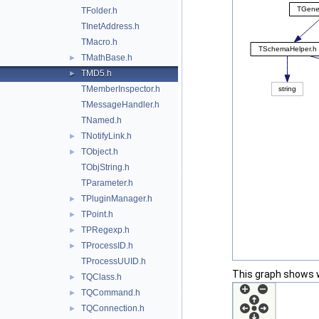
TFolder.h
TInetAddress.h
TMacro.h
TMathBase.h
►
TMD5.h
►
TMemberInspector.h
TMessageHandler.h
TNamed.h
TNotifyLink.h
►
TObject.h
►
TObjString.h
TParameter.h
TPluginManager.h
►
TPoint.h
►
TPRegexp.h
►
TProcessID.h
►
TProcessUUID.h
This graph shows whi
TQClass.h
►
TQCommand.h
►
TQConnection.h
►