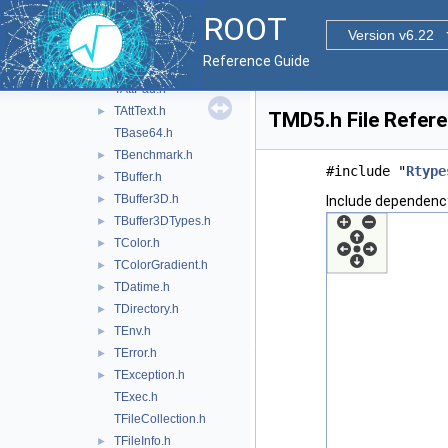
TAttBBox2D.h
ROOT
TAttFill.h
►
Version v6.22
TAttLine.h
►
Reference Guide
TAttMarker.h
►
TAttPad.h
TAttText.h
►
TMD5.h File Refer
TBase64.h
TBenchmark.h
►
#include "
Rtype
TBuffer.h
►
TBuffer3D.h
►
Include dependenc
TBuffer3DTypes.h
►
TColor.h
►
TColorGradient.h
►
TDatime.h
►
TDirectory.h
►
TEnv.h
►
TError.h
►
TException.h
►
TExec.h
TFileCollection.h
TFileInfo.h
►