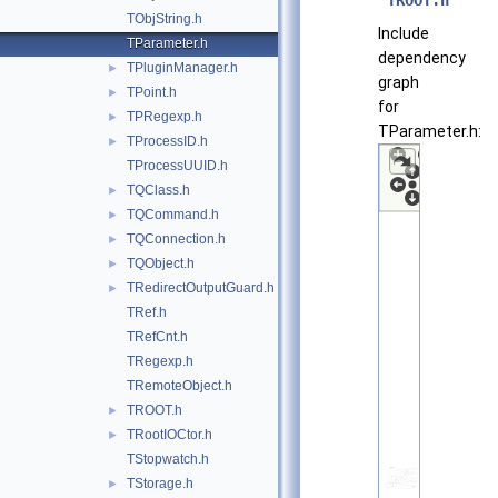
"
TROOT.h
"
TObjString.h
Include
TParameter.h
dependency
TPluginManager.h
►
graph
TPoint.h
►
for
TPRegexp.h
►
TParameter.h:
TProcessID.h
►
TProcessUUID.h
TQClass.h
►
TQCommand.h
►
TQConnection.h
►
TQObject.h
►
TRedirectOutputGuard.h
►
TRef.h
TRefCnt.h
TRegexp.h
TRemoteObject.h
TROOT.h
►
TRootIOCtor.h
►
TStopwatch.h
TStorage.h
►