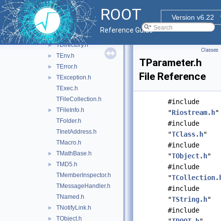
TBuffer3DTypes.h
►
ROOT
TColor.h
►
Version v6.22
TColorGradient.h
►
Reference Guide
TDatime.h
►
TDirectory.h
►
Classes
TEnv.h
►
TParameter.h
TError.h
►
File Reference
TException.h
►
TExec.h
TFileCollection.h
#include
TFileInfo.h
►
"
Riostream.h
"
TFolder.h
#include
TInetAddress.h
"
TClass.h
"
TMacro.h
#include
TMathBase.h
►
"
TObject.h
"
TMD5.h
►
#include
TMemberInspector.h
"
TCollection.
TMessageHandler.h
#include
TNamed.h
"
TString.h
"
TNotifyLink.h
►
#include
TObject.h
►