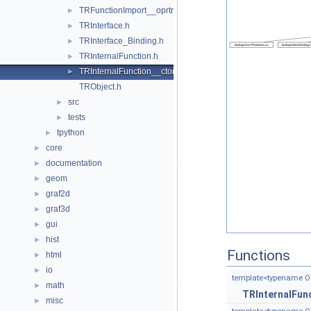
TRFunctionImport__oprtr.h
►
TRInterface.h
►
TRInterface_Binding.h
►
TRInternalFunction.h
►
TRInternalFunction__ctors.h
►
TRObject.h
src
►
tests
►
tpython
►
core
►
documentation
►
geom
►
graf2d
►
graf3d
►
gui
►
hist
►
Functions
html
►
io
►
template<typename O
math
►
TRInternalFun
misc
►