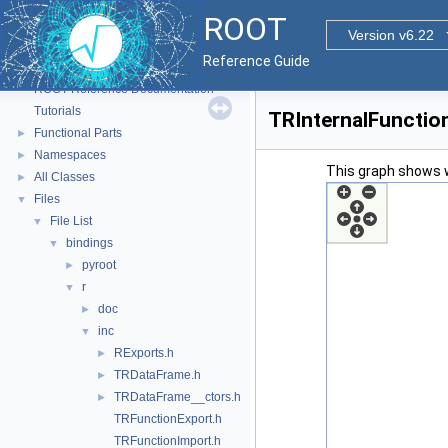
ROOT
Version v6.22
Reference Guide
ROOT
▼
ROOT Reference Documentation
Tutorials
TRInternalFunction
Functional Parts
►
Namespaces
►
This graph shows whi
All Classes
►
Files
▼
File List
▼
bindings
▼
pyroot
►
r
▼
doc
►
inc
▼
RExports.h
►
TRDataFrame.h
►
TRDataFrame__ctors.h
►
TRFunctionExport.h
TRFunctionImport.h