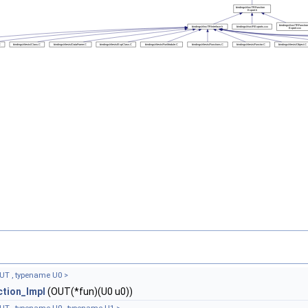
UT , typename U0 >
ction_Impl
(OUT(*fun)(U0 u0))