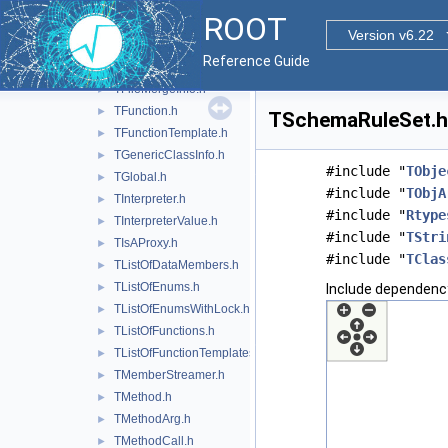
TDictAttributeMap.h
►
ROOT
TDictionary.h
►
Version v6.22
TEnum.h
►
Reference Guide
TEnumConstant.h
►
TFileMergeInfo.h
►
TFunction.h
►
TSchemaRuleSet.h 
TFunctionTemplate.h
►
TGenericClassInfo.h
►
#include "
TObje
TGlobal.h
►
#include "
TObjA
TInterpreter.h
►
#include "
Rtype
TInterpreterValue.h
►
#include "
TStri
TIsAProxy.h
►
#include "
TClas
TListOfDataMembers.h
►
TListOfEnums.h
►
Include dependenc
TListOfEnumsWithLock.h
►
TListOfFunctions.h
►
TListOfFunctionTemplates.h
►
TMemberStreamer.h
►
TMethod.h
►
TMethodArg.h
►
TMethodCall.h
►