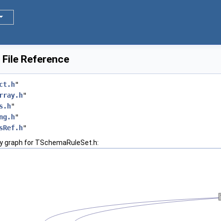
File Reference
ct.h
"
rray.h
"
s.h
"
ng.h
"
sRef.h
"
y graph for TSchemaRuleSet.h: