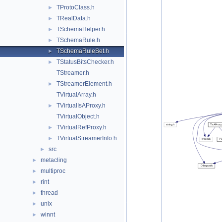
TProtoClass.h
►
TRealData.h
►
TSchemaHelper.h
►
TSchemaRule.h
►
TSchemaRuleSet.h
►
TStatusBitsChecker.h
►
TStreamer.h
TStreamerElement.h
►
TVirtualArray.h
TVirtualIsAProxy.h
►
TVirtualObject.h
TVirtualRefProxy.h
►
TVirtualStreamerInfo.h
►
src
►
metacling
►
multiproc
►
rint
►
thread
►
unix
►
winnt
►