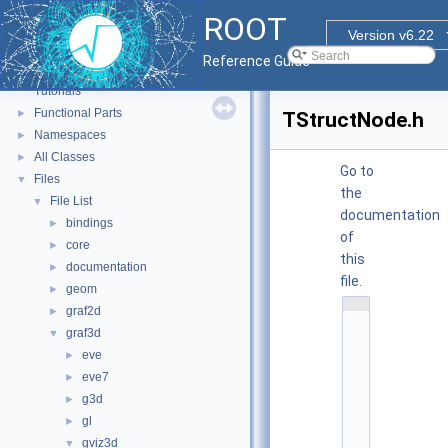
ROOT
Version v6.22
ROOT
▼
Reference Guide
ROOT Reference Documentation
Tutorials
Functional Parts
►
TStructNode.h
Namespaces
►
All Classes
►
Go to
Files
▼
the
File List
▼
documentation
bindings
►
of
core
►
this
documentation
►
file.
geom
►
    1
graf2d
►
/
/ 
graf3d
▼
@
eve
(
►
#
eve7
►
)
r
g3d
►
o
o
gl
►
t
gviz3d
▼
/