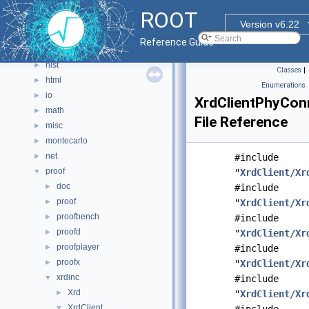
geom
►
ROOT
graf2d
►
Version v6.22
graf3d
►
Reference Guide
gui
►
hist
►
Classes
|
html
►
Enumerations
io
►
XrdClientPhyCon
math
►
File Reference
misc
►
montecarlo
►
net
►
#include
proof
▼
"
XrdClient/Xr
doc
►
#include
proof
►
"
XrdClient/Xr
proofbench
►
#include
proofd
►
"
XrdClient/Xr
proofplayer
►
#include
proofx
►
"
XrdClient/Xr
xrdinc
▼
#include
Xrd
►
"
XrdClient/Xr
XrdClient
▼