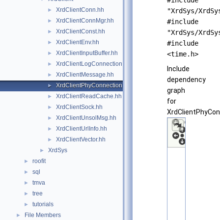
#include
XrdClientConn.hh
►
"XrdSys/XrdSy
XrdClientConnMgr.hh
►
#include
XrdClientConst.hh
►
"XrdSys/XrdSy
XrdClientEnv.hh
►
#include
XrdClientInputBuffer.hh
►
<time.h>
XrdClientLogConnection.hh
►
Include
XrdClientMessage.hh
►
dependency
XrdClientPhyConnection.hh
►
graph
XrdClientReadCache.hh
►
for
XrdClientSock.hh
►
XrdClientPhyCon
XrdClientUnsolMsg.hh
►
XrdClientUrlInfo.hh
►
XrdClientVector.hh
►
XrdSys
►
roofit
►
sql
►
tmva
►
tree
►
tutorials
►
File Members
►