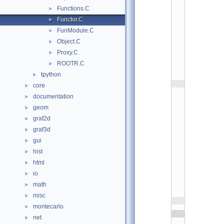
I
Functions.C
►
n
t
Functor.C
►
e
FunModule.C
►
r
f
Object.C
►
a
c
Proxy.C
►
e
ROOTR.C
►
.
h
tpython
►
>
    2
core
►
#
documentation
i
►
n
geom
►
c
l
graf2d
►
u
d
graf3d
►
e
gui
►
<
T
hist
►
M
a
html
►
t
io
►
h
.
math
►
h
>
misc
►
    3
montecarlo
►
    4
net
►
t