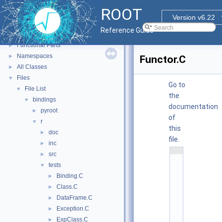
ROOT
ROOT
▼
Version v6.22
ROOT Reference Documentation
Reference Guide
Tutorials
Functional Parts
►
Namespaces
►
Functor.C
All Classes
►
Files
▼
Go to
File List
▼
the
bindings
▼
documentation
pyroot
►
of
r
▼
this
doc
►
file.
inc
►
    1
src
►
#
i
tests
▼
n
Binding.C
c
►
l
Class.C
►
u
d
DataFrame.C
►
e
<
Exception.C
►
T
ExpClass.C
►
R