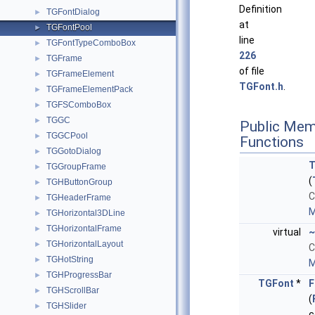
Definition
TGFontDialog
►
at
TGFontPool
►
line
TGFontTypeComboBox
►
226
TGFrame
►
of file
TGFrameElement
►
TGFont.h
.
TGFrameElementPack
►
TGFSComboBox
►
TGGC
►
Public Mem
TGGCPool
►
Functions
TGGotoDialog
►
T
TGGroupFrame
►
(
TGHButtonGroup
►
C
TGHeaderFrame
►
M
TGHorizontal3DLine
►
TGHorizontalFrame
►
virtual
~
TGHorizontalLayout
►
C
TGHotString
►
M
TGHProgressBar
►
TGFont
*
F
TGHScrollBar
►
(
TGHSlider
►
c