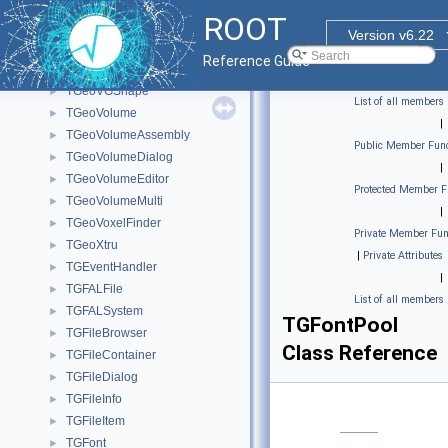
TGeoTubeSegEditor
►
ROOT
TGeoUniformMagField
►
Version v6.22
TGeoUnion
►
Reference Guide
TGeoVGConverter
►
TGeoVGShape
►
List of all members
TGeoVolume
►
|
TGeoVolumeAssembly
►
Public Member Func
TGeoVolumeDialog
►
|
TGeoVolumeEditor
►
Protected Member F
TGeoVolumeMulti
►
|
TGeoVoxelFinder
►
Private Member Fun
TGeoXtru
►
|
Private Attributes
TGEventHandler
►
|
TGFALFile
►
List of all members
TGFALSystem
►
TGFontPool
TGFileBrowser
►
Class Reference
TGFileContainer
►
TGFileDialog
►
TGFileInfo
►
TGFileItem
►
TGFont
►