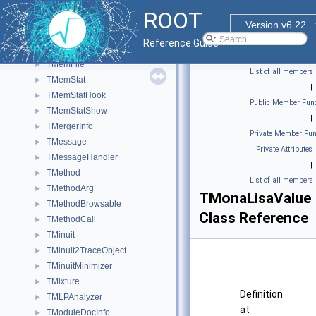
TMD5
►
ROOT
TMehrotraSolver
►
Version v6.22
TMemberInspector
►
Reference Guide
TMemberStreamer
►
TMemFile
►
List of all members
TMemStat
►
|
TMemStatHook
►
Public Member Func
TMemStatShow
►
|
TMergerInfo
►
Private Member Fun
TMessage
►
|
Private Attributes
TMessageHandler
►
|
TMethod
►
List of all members
TMethodArg
►
TMonaLisaValue
TMethodBrowsable
►
Class Reference
TMethodCall
►
TMinuit
►
TMinuit2TraceObject
►
TMinuitMinimizer
►
TMixture
►
Definition
TMLPAnalyzer
►
at
TModuleDocInfo
►