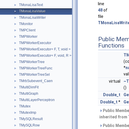
line
TMonaLisaText
►
48
of
TMonaLisaValue
►
file
TMonaLisaWriter
►
TMonaLisaWrite
TMonitor
►
TMPClient
►
TMPWorker
►
Public Mem
TMPWorkerExecutor
►
Functions
TMPWorkerExecutor< F, T, void >
►
TM
TMPWorkerExecutor< F, void, R >
►
(c
TMPWorkerTree
►
*
n
TMPWorkerTreeFunc
►
va
TMPWorkerTreeSel
►
TMrbSubevent_Caen
virtual
~T
►
TMultiDimFit
()
►
TMultiGraph
►
Double_t
Ge
TMultiLayerPerceptron
►
Double_t
*
Ge
TMutex
►
Public Membe
TMutexImp
►
inherited from
TMySQLResult
►
TMySQLRow
Public Membe
►