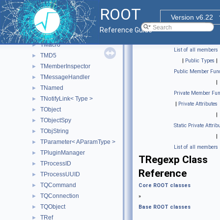
TGuiFactory
►
ROOT
TInetAddress
►
Version v6.22
TInspectorImp
►
Reference Guide
TListOfTypes
►
TMacro
►
List of all members
TMD5
►
|
Public Types
|
TMemberInspector
►
Public Member Func
TMessageHandler
►
|
TNamed
►
Private Member Fun
TNotifyLink< Type >
►
|
Private Attributes
TObject
►
|
TObjectSpy
►
Static Private Attrib
TObjString
►
|
TParameter< AParamType >
►
List of all members
TPluginManager
►
TRegexp Class
TProcessID
►
Reference
TProcessUUID
►
TQCommand
►
Core ROOT classes
TQConnection
►
»
TQObject
►
Base ROOT classes
TRef
►