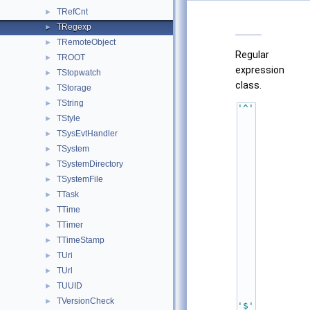
TRefCnt
►
TRegexp
►
TRemoteObject
►
Regular
TROOT
►
expression
TStopwatch
►
class.
TStorage
►
TString
►
'^'
/
TStyle
►
/ 
TSysEvtHandler
►
s
t
TSystem
►
a
r
TSystemDirectory
►
t
TSystemFile
-
►
o
TTask
►
f
-
TTime
►
l
i
TTimer
►
n
TTimeStamp
►
e 
a
TUri
►
n
c
TUrl
►
h
TUUID
►
o
r
TVersionCheck
►
'$'