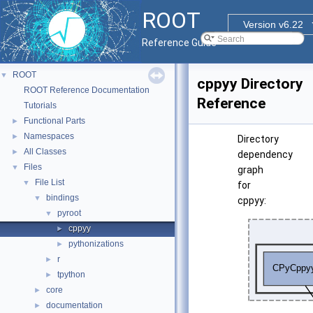
ROOT
Version v6.22
Reference Guide
ROOT
▼
cppyy Directory
ROOT Reference Documentation
Reference
Tutorials
Functional Parts
►
Namespaces
►
Directory
All Classes
►
dependency
Files
▼
graph
File List
▼
for
bindings
▼
cppyy:
pyroot
▼
cppyy
►
pythonizations
►
r
►
tpython
►
core
►
documentation
►