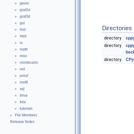
geom
►
graf2d
►
graf3d
►
gui
►
Directories
hist
►
html
►
directory
cpp
io
►
directory
cpp
math
►
bac
misc
►
directory
CPy
montecarlo
►
net
►
proof
►
roofit
►
sql
►
tmva
►
tree
►
tutorials
►
File Members
►
Release Notes