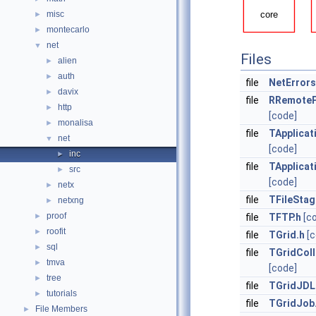
misc
►
montecarlo
►
net
▼
Files
alien
►
auth
►
file
NetErrors
davix
►
file
RRemoteP
http
►
[code]
monalisa
►
file
TApplica
net
▼
[code]
inc
►
file
TApplicat
src
►
[code]
netx
►
file
TFileStag
netxng
►
proof
►
file
TFTP.h
[c
roofit
►
file
TGrid.h
[
sql
►
file
TGridColl
tmva
►
[code]
tree
►
file
TGridJDL
tutorials
►
file
TGridJob
File Members
►