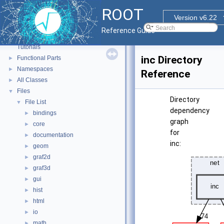
ROOT
Version v6.22
ROOT
▼
Reference Guide
ROOT Reference Documentation
Tutorials
inc Directory
Functional Parts
►
Namespaces
►
Reference
All Classes
►
Files
▼
Directory
File List
▼
dependency
bindings
►
graph
core
►
for
documentation
►
inc:
geom
►
graf2d
►
graf3d
►
gui
►
hist
►
html
►
io
►
math
►