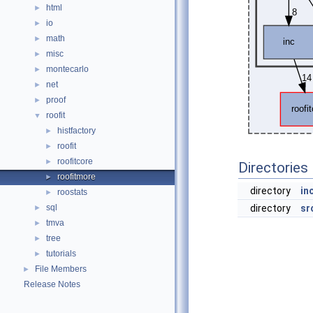
html
►
io
►
math
►
misc
►
montecarlo
►
net
►
proof
►
roofit
▼
histfactory
►
roofit
►
roofitcore
►
Directories
roofitmore
►
directory
in
roostats
►
sql
directory
sr
►
tmva
►
tree
►
tutorials
►
File Members
►
Release Notes