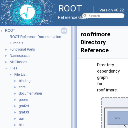
ROOT
Version v6.22
Reference Guide
ROOT
▼
roofitmore
ROOT Reference Documentation
Directory
Tutorials
Reference
Functional Parts
►
Namespaces
►
All Classes
►
Directory
Files
▼
dependency
File List
▼
graph
bindings
►
for
core
►
roofitmore:
documentation
►
geom
►
graf2d
►
graf3d
►
gui
►
hist
►