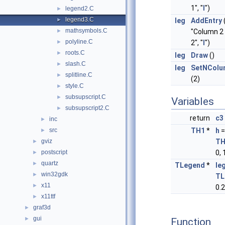
1", "
l
")
legend2.C
►
legend3.C
►
leg
AddEntry
mathsymbols.C
►
"Column 2
polyline.C
►
2", "
l
")
roots.C
►
leg
Draw
()
slash.C
►
leg
SetNColu
splitline.C
►
(2)
style.C
►
subsupscript.C
►
Variables
subsupscript2.C
►
return
c3
inc
►
src
TH1
*
h
=
►
gviz
TH
►
postscript
0, 
►
quartz
►
TLegend
*
le
win32gdk
►
TL
x11
►
0.2
x11ttf
►
graf3d
►
gui
►
Function