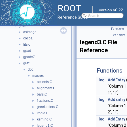
bindings
►
ROOT
core
►
Version v6.22
documentation
►
Reference Guide
geom
►
graf2d
▼
Functions
|
asimage
►
Variables
cocoa
►
legend3.C File
fitsio
►
Reference
gpad
►
gpadv7
►
graf
▼
Functions
doc
▼
macros
▼
leg
AddEntry
accents.C
►
"Column 1
alignment.C
►
1", "
l
")
bars.C
►
leg
AddEntry
fractions.C
►
"Column 1
greekletters.C
►
2", "
l
")
itbold.C
►
leg
AddEntry
kerning.C
►
"Column 2
legend1.C
►