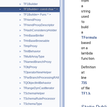
from
TF1Builder
►
a
TF1Builder< const char * >
►
string
TF1Builder< Func * >
►
used
TFriendProxy
►
to
TFriendProxyDescriptor
►
build
THashConsistencyHolder
►
a
THnBaseBinIter
►
TFormula
THnBaseBrowsable
►
based
TImpProxy
►
on a
TInitBehavior
►
lambda
TMultiArrayType
►
function.
TNamedBranchProxy
►
Definition
TObjProxy
►
at
TOperatorNewHelper
line
TParBranchProcessingRAII
►
735
TQObjectInitBehavior
►
of file
TRangeDynCastIterator
►
TF1.h
.
TSchemaHelper
►
TSchemaRuleProcessor
►
TSchemaType
►