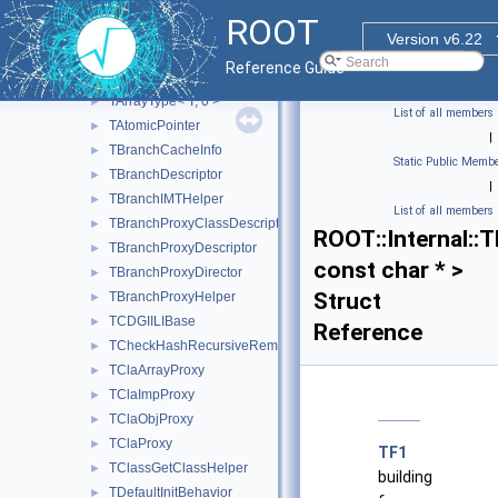
RTaskArenaWrapper
►
ROOT
TArrayCharProxy
►
Version v6.22
TArrayProxy
►
Reference Guide
TArrayType
►
TArrayType< T, 0 >
►
List of all members
TAtomicPointer
►
|
TBranchCacheInfo
►
Static Public Membe
TBranchDescriptor
►
|
TBranchIMTHelper
►
List of all members
TBranchProxyClassDescriptor
►
ROOT::Internal::T
TBranchProxyDescriptor
►
const char * >
TBranchProxyDirector
►
Struct
TBranchProxyHelper
►
TCDGIILIBase
►
Reference
TCheckHashRecursiveRemoveConsistency
►
TClaArrayProxy
►
TClaImpProxy
►
TClaObjProxy
►
TClaProxy
►
TF1
TClassGetClassHelper
►
building
TDefaultInitBehavior
►