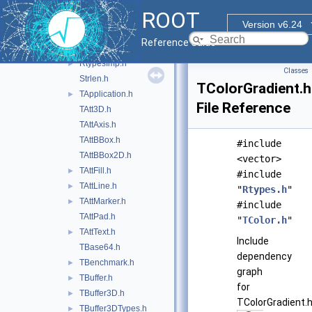
Rpair.h
ROOT
RQ_OBJECT.h
►
Version v6.24
RStipples.h
►
Reference Guide
Rtypes.h
►
RtypesImp.h
►
Classes
Strlen.h
TColorGradient.h
TApplication.h
►
File Reference
TAtt3D.h
TAttAxis.h
TAttBBox.h
#include
TAttBBox2D.h
<vector>
TAttFill.h
►
#include
TAttLine.h
►
"
Rtypes.h
"
TAttMarker.h
►
#include
TAttPad.h
"
TColor.h
"
TAttText.h
►
Include
TBase64.h
dependency
TBenchmark.h
►
graph
TBuffer.h
►
for
TBuffer3D.h
►
TColorGradient.h
TBuffer3DTypes.h
►