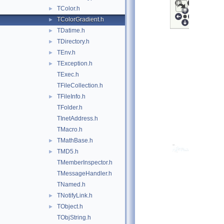
TColor.h
►
TColorGradient.h
►
TDatime.h
►
TDirectory.h
►
TEnv.h
►
TException.h
►
TExec.h
TFileCollection.h
TFileInfo.h
►
TFolder.h
TInetAddress.h
TMacro.h
TMathBase.h
►
TMD5.h
►
TMemberInspector.h
TMessageHandler.h
TNamed.h
TNotifyLink.h
►
TObject.h
►
TObjString.h