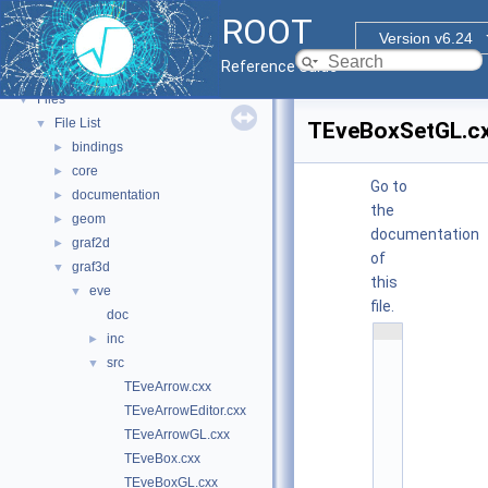
Tutorials
ROOT
Functional Parts
►
Version v6.24
Namespaces
►
Reference Guide
All Classes
►
Files
▼
File List
▼
TEveBoxSetGL.c
bindings
►
core
►
Go to
documentation
►
the
geom
►
documentation
graf2d
►
of
graf3d
▼
this
eve
▼
file.
doc
    1
inc
►
/
src
▼
/ 
@
TEveArrow.cxx
(
TEveArrowEditor.cxx
#
)
TEveArrowGL.cxx
r
TEveBox.cxx
o
o
TEveBoxGL.cxx