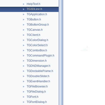
HelpText.h
►
TG3DLine.h
►
TGApplication.h
►
TGButton.h
►
TGButtonGroup.h
►
TGCanvas.h
►
TGClient.h
►
TGColorDialog.h
►
TGColorSelect.h
►
TGComboBox.h
►
TGCommandPlugin.h
►
TGDimension.h
►
TGDNDManager.h
►
TGDockableFrame.h
►
TGDoubleSlider.h
►
TGEventHandler.h
►
TGFileBrowser.h
►
TGFileDialog.h
►
TGFont.h
►
TGFontDialog.h
►