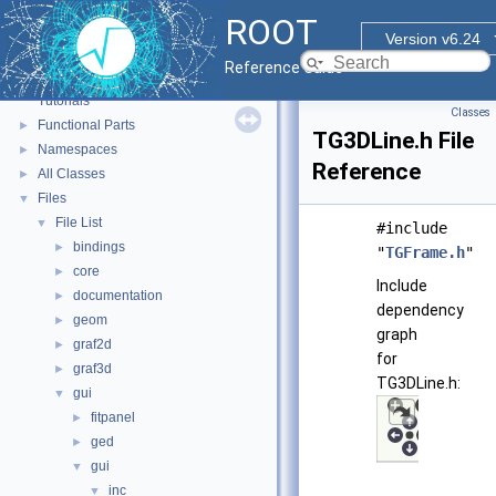
ROOT
Version v6.24
ROOT
▼
Reference Guide
ROOT Reference Documentation
Tutorials
Classes
Functional Parts
►
TG3DLine.h File
Namespaces
►
Reference
All Classes
►
Files
▼
File List
▼
#include
bindings
►
"
TGFrame.h
"
core
►
Include
documentation
►
dependency
geom
►
graph
graf2d
►
for
graf3d
►
TG3DLine.h:
gui
▼
fitpanel
►
ged
►
gui
▼
inc
▼