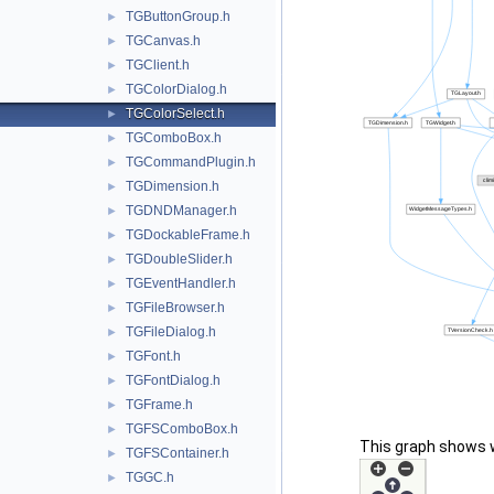
TGButtonGroup.h
►
TGCanvas.h
►
TGClient.h
►
TGColorDialog.h
►
TGColorSelect.h
►
TGComboBox.h
►
TGCommandPlugin.h
►
TGDimension.h
►
TGDNDManager.h
►
TGDockableFrame.h
►
TGDoubleSlider.h
►
TGEventHandler.h
►
TGFileBrowser.h
►
TGFileDialog.h
►
TGFont.h
►
TGFontDialog.h
►
TGFrame.h
►
TGFSComboBox.h
►
This graph shows whi
TGFSContainer.h
►
TGGC.h
►