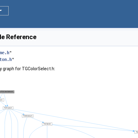
le Reference
me.h
"
ton.h
"
 graph for TGColorSelect.h: