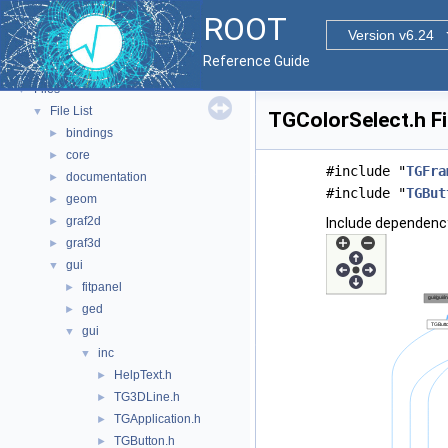
Tutorials
ROOT
Functional Parts
►
Version v6.24
Namespaces
►
Reference Guide
All Classes
►
Files
▼
File List
▼
TGColorSelect.h Fi
bindings
►
core
►
#include "
TGFra
documentation
►
#include "
TGBut
geom
►
graf2d
►
Include dependency
graf3d
►
gui
▼
fitpanel
►
ged
►
gui
▼
inc
▼
HelpText.h
►
TG3DLine.h
►
TGApplication.h
►
TGButton.h
►