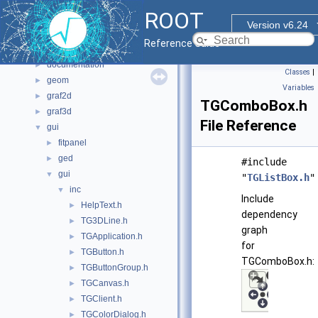
Files
▼
ROOT
File List
▼
Version v6.24
bindings
►
Reference Guide
core
►
documentation
►
Classes
|
geom
►
Variables
graf2d
►
TGComboBox.h
graf3d
►
File Reference
gui
▼
fitpanel
►
ged
►
#include
gui
▼
"
TGListBox.h
"
inc
▼
Include
HelpText.h
►
dependency
TG3DLine.h
►
graph
TGApplication.h
►
for
TGButton.h
►
TGComboBox.h:
TGButtonGroup.h
►
TGCanvas.h
►
TGClient.h
►
TGColorDialog.h
►