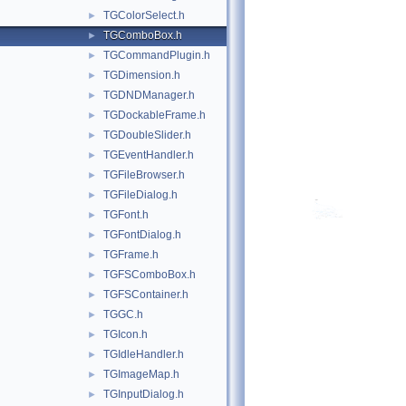
TGColorSelect.h
►
TGComboBox.h
►
TGCommandPlugin.h
►
TGDimension.h
►
TGDNDManager.h
►
TGDockableFrame.h
►
TGDoubleSlider.h
►
TGEventHandler.h
►
TGFileBrowser.h
►
TGFileDialog.h
►
TGFont.h
►
TGFontDialog.h
►
TGFrame.h
►
TGFSComboBox.h
►
TGFSContainer.h
►
TGGC.h
►
TGIcon.h
►
TGIdleHandler.h
►
TGImageMap.h
►
TGInputDialog.h
►