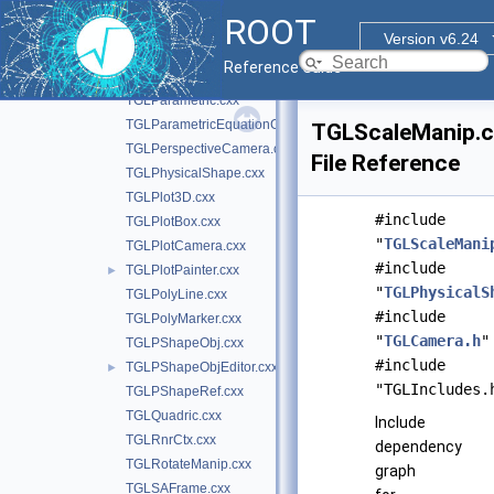
TGLOverlay.cxx
ROOT
TGLOverlayButton.cxx
Version v6.24
TGLPadPainter.cxx
►
Reference Guide
TGLPadUtils.cxx
►
TGLParametric.cxx
TGLParametricEquationGL.cxx
TGLScaleManip.c
TGLPerspectiveCamera.cxx
File Reference
TGLPhysicalShape.cxx
TGLPlot3D.cxx
#include
TGLPlotBox.cxx
"
TGLScaleMani
TGLPlotCamera.cxx
#include
TGLPlotPainter.cxx
►
"
TGLPhysicalS
TGLPolyLine.cxx
#include
TGLPolyMarker.cxx
"
TGLCamera.h
"
TGLPShapeObj.cxx
#include
TGLPShapeObjEditor.cxx
►
"TGLIncludes.
TGLPShapeRef.cxx
TGLQuadric.cxx
Include
TGLRnrCtx.cxx
dependency
TGLRotateManip.cxx
graph
TGLSAFrame.cxx