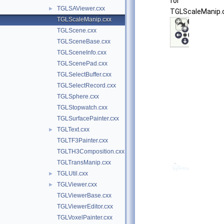
for
TGLSAViewer.cxx
►
TGLScaleManip.c
TGLScaleManip.cxx
TGLScene.cxx
TGLSceneBase.cxx
TGLSceneInfo.cxx
TGLScenePad.cxx
TGLSelectBuffer.cxx
TGLSelectRecord.cxx
TGLSphere.cxx
TGLStopwatch.cxx
TGLSurfacePainter.cxx
TGLText.cxx
►
TGLTF3Painter.cxx
TGLTH3Composition.cxx
TGLTransManip.cxx
TGLUtil.cxx
►
TGLViewer.cxx
►
TGLViewerBase.cxx
TGLViewerEditor.cxx
TGLVoxelPainter.cxx