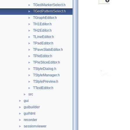
TGedMarkerSelect.h
►
TGedPatternSelect.h
►
TGraphEditor.h
►
TH1Editor.h
►
TH2Editor.h
►
TLineEditor.h
►
TPadEditor.h
►
TPaveStatsEditor.h
►
TPieEditor.h
►
TPieSliceEditor.h
►
TStyleDialog.h
►
TStyleManager.h
►
TStylePreview.h
►
TTextEditor.h
►
src
►
gui
►
guibuilder
►
guihtml
►
recorder
►
sessionviewer
►