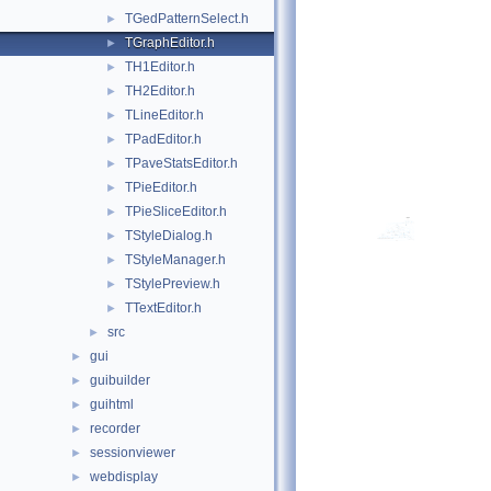
TGedPatternSelect.h
►
TGraphEditor.h
►
TH1Editor.h
►
TH2Editor.h
►
TLineEditor.h
►
TPadEditor.h
►
TPaveStatsEditor.h
►
TPieEditor.h
►
TPieSliceEditor.h
►
TStyleDialog.h
►
TStyleManager.h
►
TStylePreview.h
►
TTextEditor.h
►
src
►
gui
►
guibuilder
►
guihtml
►
recorder
►
sessionviewer
►
webdisplay
►