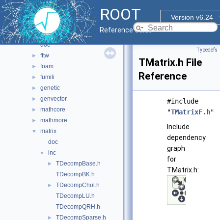
html
►
ROOT
io
►
Version v6.24
main
►
Reference Guide
math
▼
doc
Typedefs
fftw
►
TMatrix.h File
foam
►
Reference
fumili
►
genetic
►
genvector
►
#include
mathcore
►
"
TMatrixF.h
"
mathmore
►
Include
matrix
▼
dependency
doc
graph
inc
▼
for
TDecompBase.h
►
TMatrix.h:
TDecompBK.h
TDecompChol.h
►
TDecompLU.h
TDecompQRH.h
TDecompSparse.h
►