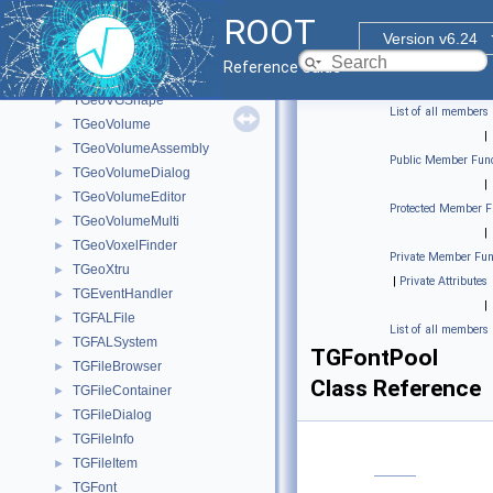
TGeoTubeSegEditor
►
ROOT
TGeoUniformMagField
►
Version v6.24
TGeoUnion
►
Reference Guide
TGeoVGConverter
►
TGeoVGShape
►
List of all members
TGeoVolume
►
|
TGeoVolumeAssembly
►
Public Member Func
TGeoVolumeDialog
►
|
TGeoVolumeEditor
►
Protected Member F
TGeoVolumeMulti
►
|
TGeoVoxelFinder
►
Private Member Fun
TGeoXtru
►
|
Private Attributes
TGEventHandler
►
|
TGFALFile
►
List of all members
TGFALSystem
►
TGFontPool
TGFileBrowser
►
Class Reference
TGFileContainer
►
TGFileDialog
►
TGFileInfo
►
TGFileItem
►
TGFont
►