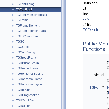
Definition
TGFontDialog
►
at
TGFontPool
►
line
TGFontTypeComboBox
►
226
TGFrame
►
of file
TGFrameElement
►
TGFont.h
.
TGFrameElementPack
►
TGFSComboBox
►
TGGC
►
Public Mem
TGGCPool
►
Functions
TGGotoDialog
►
T
TGGroupFrame
►
(
TGHButtonGroup
►
C
TGHeaderFrame
►
TGHorizontal3DLine
►
virtual
~
TGHorizontalFrame
►
C
TGHorizontalLayout
►
TGFont
*
F
TGHotString
►
(
TGHProgressBar
►
c
TGHScrollBar
►
F
TGHSlider
►
i